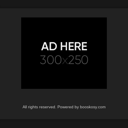
الشرموطه سكس تانجو جديد بتكلم
صاحبها و بتخلع الاندر تفرجوا علي
كسها الهايج وهي بتضرب سبعه ونص
All rights reserved. Powered by booskosy.com