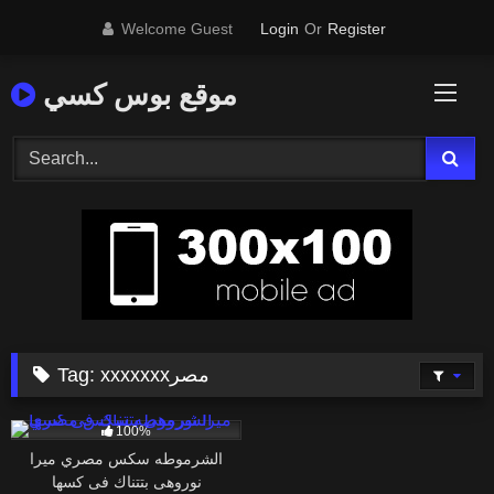
Skip
Welcome Guest
Login
Or
Register
to
content
موقع بوس كسي
Tag:
xxxxxxxمصر
20K
100%
الشرموطه سكس مصري ميرا
نوروهى بتتناك فى كسها